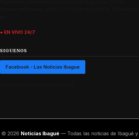
Periodismo independiente con foco en Ibagué y el Tolima.
Noticias verificadas, análisis y la voz de la región las 24 horas del
día.
● EN VIVO 24/7
SIGUENOS
Facebook - Las Noticias Ibague
Recibe las noticias del Tolima al instante.
© 2026
Noticias Ibagué
— Todas las noticias de Ibagué y