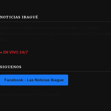
NOTICIAS IBAGUÉ
Periodismo independiente con foco en Ibagué y el Tolima.
Noticias verificadas, análisis y la voz de la región las 24 horas del
día.
● EN VIVO 24/7
SIGUENOS
Facebook - Las Noticias Ibague
Recibe las noticias del Tolima al instante.