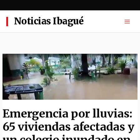
Ir
al
contenido
Noticias Ibagué
Emergencia por lluvias:
65 viviendas afectadas y
un colegio inundado en