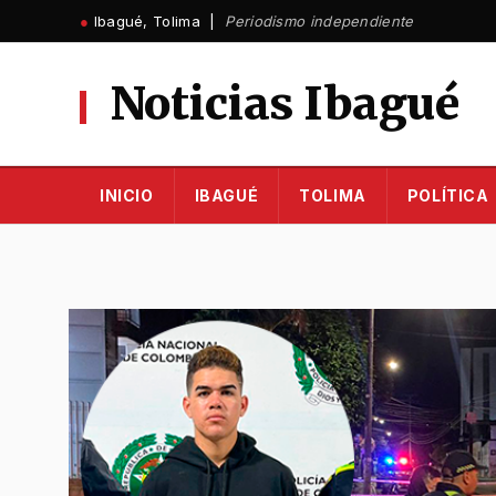
Ir
●
Ibagué, Tolima |
Periodismo independiente
al
contenido
Noticias Ibagué
INICIO
IBAGUÉ
TOLIMA
POLÍTICA