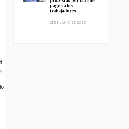
protestas por falta de
pagos a los
trabajadores
21 DE JUNIO DE 2026
el
,
do