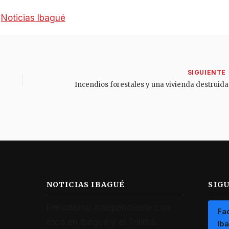
:
Noticias Ibagué
NOTICIAS IBAGUÉ
SIG
Periodismo independiente con
Fa
foco en Ibagué y el Tolima.
Ib