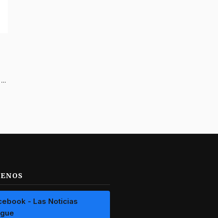
Incendios forestales y una vivienda destruida dejan en alerta al norte del Tolima por el fenómeno de El Niño
UENOS
cebook - Las Noticias
ague