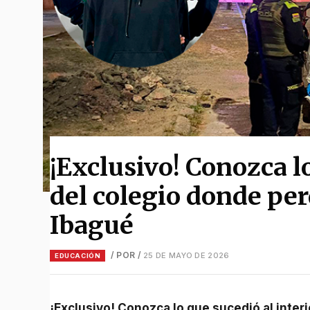
¡Exclusivo! Conozca lo
del colegio donde perd
Ibagué
/ POR
/
25 DE MAYO DE 2026
EDUCACIÓN
¡Exclusivo! Conozca lo que sucedió al interior del colegio donde perdió la vida José Luis en