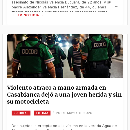
asesinato de Nicolás Valencia Ducuara, de 22 años, y su
padre Alexander Valencia Hernández, de 44, quienes
fueron atacados a bala mientras se encontraban como
turistas en el sector de La Bocana, zona isleña de
Buenaventura, durante el reciente puente festivo.
Consternación ha generado entre familiares y
Violento atraco a mano armada en
Casabianca dejó a una joven herida y sin
su motocicleta
20 DE MAYO DE 2026
,
/
JUDICIAL
TOLIMA
Dos sujetos interceptaron a la víctima en la vereda Agua de