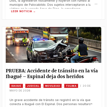
Dios, la agredieron físicamente y huyeron con rumbo al
municipio de Palocabildo. Dos sujetos interceptaron a la
víctima en la vereda Agua de Dios, la agredieron
físicamente y huyeron con rumbo al municipio de
Palocabildo. Un violento hecho de inseguridad sacudió al
norte del
PRUEBA: Accidente de tránsito en la vía
Ibagué – Espinal deja dos heridos
20 DE
,
,
,
/
IBAGUÉ
JUDICIAL
MOVILIDAD
TOLIMA
MAYO DE 2026
Un grave accidente de tránsito se registró en la vía que
conecta a Ibagué con El Espinal. Dos personas resultaron