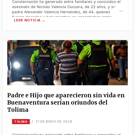
Consternación ha generado entre familiares y conocidos el
asesinato de Nicolás Valencia Ducuara, de 22 años, y su
padre Alexander Valencia Hernández, de 44, quienes
fueron atacados a bala mientras se encontraban como
turistas en el sector de La Bocana, zona isleña de
Buenaventura, durante el reciente puente festivo.
Consternación ha generado entre familiares y
Padre e Hijo que aparecieron sin vida en
Buenaventura serían oriundos del
Tolima
21 DE MAYO DE 2026
/
TOLIMA
Consternación ha generado entre familiares y conocidos el