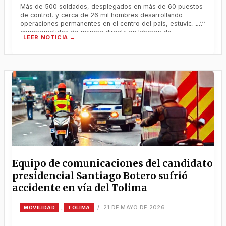
Más de 500 soldados, desplegados en más de 60 puestos
de control, y cerca de 26 mil hombres desarrollando
operaciones permanentes en el centro del país, estuvieron
comprometidos de manera directa en labores de
seguridad, patrullas motorizados, acompañamiento sobre
las vías nacionales y capacidades de reacción inmediata,
fortaleciendo el dispositivo institucional en articulación con
la
Equipo de comunicaciones del candidato
presidencial Santiago Botero sufrió
accidente en vía del Tolima
21 DE MAYO DE 2026
,
/
MOVILIDAD
TOLIMA