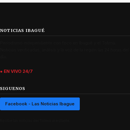
NOTICIAS IBAGUÉ
Periodismo independiente con foco en Ibagué y el Tolima.
Noticias verificadas, análisis y la voz de la región las 24 horas del
día.
● EN VIVO 24/7
SIGUENOS
Facebook - Las Noticias Ibague
Recibe las noticias del Tolima al instante.