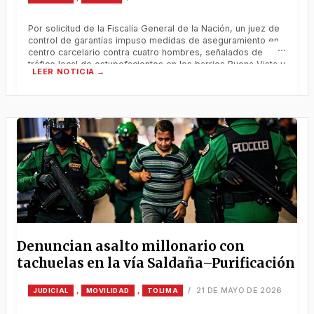
Por solicitud de la Fiscalía General de la Nación, un juez de
control de garantías impuso medidas de aseguramiento en
centro carcelario contra cuatro hombres, señalados de
tráfico local de estupefacientes en los barrios Buena Vista y
el Peñón de San Sebastián de Mariquita (Tolima). A la cárcel
hombres encargados de inundar de alucinógenos las […]
Denuncian asalto millonario con
tachuelas en la vía Saldaña–Purificación
21 DE MAYO DE 2026
,
,
/
JUDICIAL
MOVILIDAD
TOLIMA