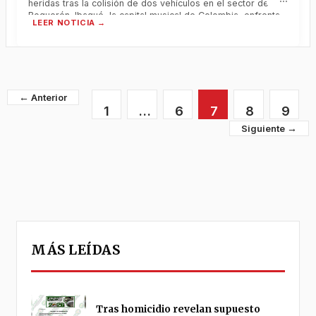
heridas tras la colisión de dos vehículos en el sector de
Boquerón. Ibagué, la capital musical de Colombia, enfrenta
múltiples desafíos en materia de seguridad, movilidad y
desarrollo urbano. La comunidad espera que las
autoridades
←
1
…
6
7
8
9
→
MÁS LEÍDAS
Tras homicidio revelan supuesto