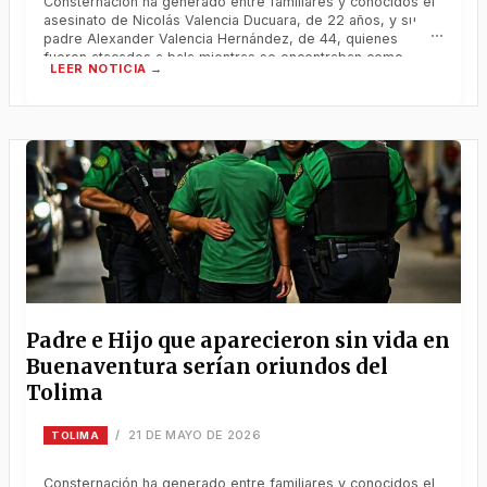
Consternación ha generado entre familiares y conocidos el
asesinato de Nicolás Valencia Ducuara, de 22 años, y su
padre Alexander Valencia Hernández, de 44, quienes
fueron atacados a bala mientras se encontraban como
turistas en el sector de La Bocana, zona isleña de
Buenaventura, durante el reciente puente festivo.
Consternación ha generado entre familiares y
Padre e Hijo que aparecieron sin vida en
Buenaventura serían oriundos del
Tolima
21 DE MAYO DE 2026
/
TOLIMA
Consternación ha generado entre familiares y conocidos el