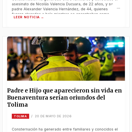
asesinato de Nicolás Valencia Ducuara, de 22 años, y su
padre Alexander Valencia Hernández, de 44, quienes
fueron atacados a bala mientras se encontraban como
turistas en el sector de La Bocana, zona isleña de
Buenaventura, durante el reciente puente festivo.
Consternación ha generado entre familiares y
Padre e Hijo que aparecieron sin vida en
Buenaventura serían oriundos del
Tolima
20 DE MAYO DE 2026
/
TOLIMA
Consternación ha generado entre familiares y conocidos el