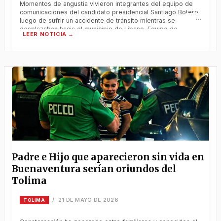
Momentos de angustia vivieron integrantes del equipo de
comunicaciones del candidato presidencial Santiago Botero,
luego de sufrir un accidente de tránsito mientras se
desplazaban hacia el municipio de Líbano. Equipo de
comunicaciones del candidato presidencial Santiago Botero
sufrió accidente en vía del Tolima Momentos de angustia
vivieron integrantes del equipo de comunicaciones del
candidato presidencial
Padre e Hijo que aparecieron sin vida en
Buenaventura serían oriundos del
Tolima
21 DE MAYO DE 2026
/
TOLIMA