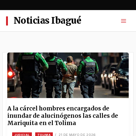
Ir
al
contenido
Noticias Ibagué
A la cárcel hombres encargados de
inundar de alucinógenos las calles de
Mariquita en el Tolima
21 DE MAYO DE 2026
,
/
JUDICIAL
TOLIMA