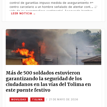
control de garantías impuso medida de aseguramiento en
centro carcelario a un hombre señalado de atentar contra la
vida de su excompañera sentimental. Asegurado hombre
que habría atentado contra la vida de su expareja
sentimental en Tolima Por solicitud de la Fiscalía General
Más de 500 soldados estuvieron
garantizando la seguridad de los
ciudadanos en las vías del Tolima en
este puente festivo
21 DE MAYO DE 2026
,
/
MOVILIDAD
TOLIMA