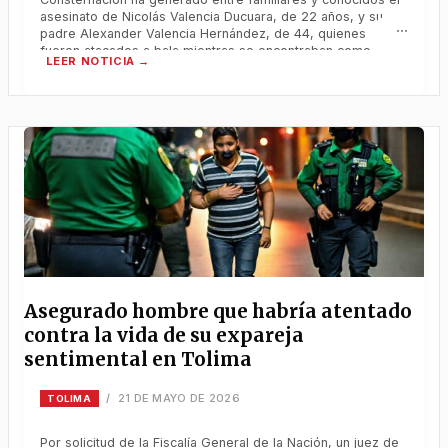
asesinato de Nicolás Valencia Ducuara, de 22 años, y su
padre Alexander Valencia Hernández, de 44, quienes
fueron atacados a bala mientras se encontraban como
turistas en el sector de La Bocana, zona isleña de
Buenaventura, durante el reciente puente festivo.
Consternación ha generado entre familiares y
Asegurado hombre que habría atentado
contra la vida de su expareja
sentimental en Tolima
21 DE MAYO DE 2026
/
TOLIMA
Por solicitud de la Fiscalía General de la Nación, un juez de